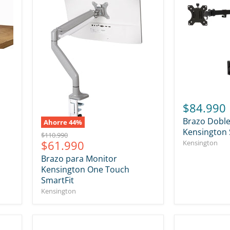
$84.990
Brazo Doble
Ahorre
44
%
Kensington 
Precio
$110.990
Precio
$61.990
Kensington
original
actual
Brazo para Monitor
Kensington One Touch
SmartFit
Kensington