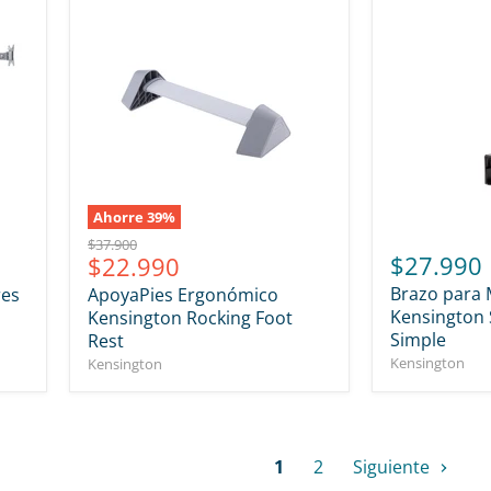
Ahorre
39
%
Precio
$37.900
Precio
$27.990
$22.990
original
actual
Brazo para 
res
ApoyaPies Ergonómico
Kensington 
Kensington Rocking Foot
Simple
Rest
Kensington
Kensington
1
2
Siguiente