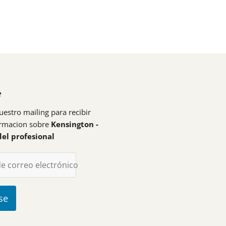
e
uestro mailing para recibir
ormacion sobre
Kensington -
del profesional
de correo electrónico
se