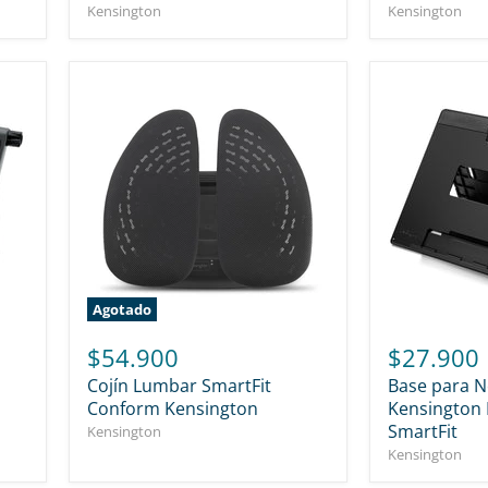
Kensington
Kensington
Agotado
$54.900
$27.900
Cojín Lumbar SmartFit
Base para 
Conform Kensington
Kensington 
SmartFit
Kensington
Kensington