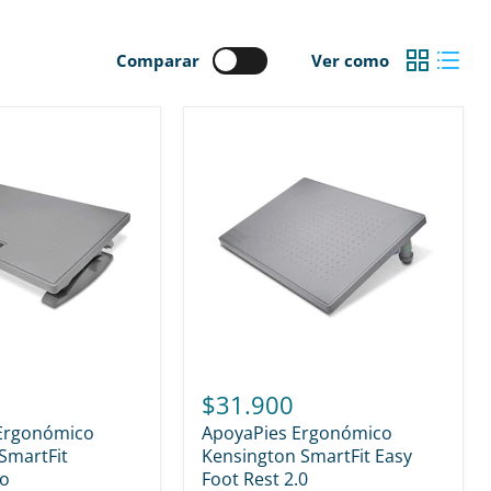
Comparar
Ver como
$31.900
 Ergonómico
ApoyaPies Ergonómico
SmartFit
Kensington SmartFit Easy
ro
Foot Rest 2.0