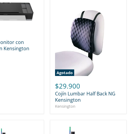
onitor con
n Kensington
Agotado
$29.900
Cojín Lumbar Half Back NG
Kensington
Kensington