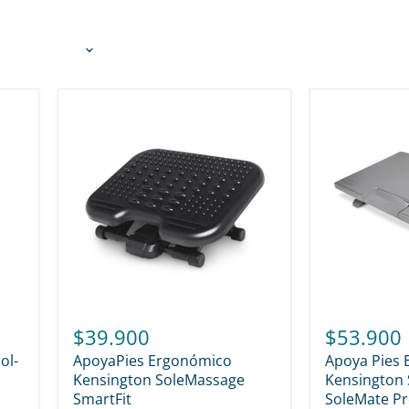
$39.900
$53.900
ol-
ApoyaPies Ergonómico
Apoya Pies
Kensington SoleMassage
Kensington 
SmartFit
SoleMate P