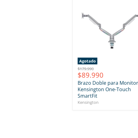
Agotado
Precio
$179.990
Precio
$89.990
original
actual
Brazo Doble para Monito
Kensington One-Touch
SmartFit
Kensington