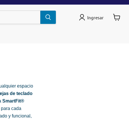
Ingresar
Ver
carrito
cualquier espacio
ejas de teclado
ía
SmartFit®
a para cada
ado y funcional,