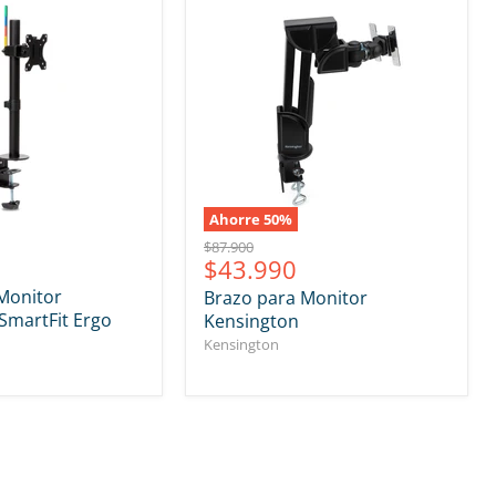
Ahorre
50
%
Precio
$87.900
Precio
$43.990
original
actual
Monitor
Brazo para Monitor
SmartFit Ergo
Kensington
Kensington