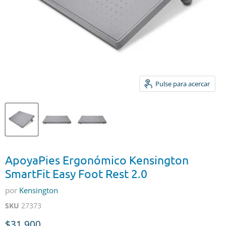
Pulse para acercar
ApoyaPies Ergonómico Kensington
SmartFit Easy Foot Rest 2.0
por
Kensington
SKU
27373
Precio actual
$31,900