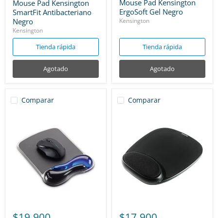
actual
Mouse Pad Kensington
Mouse Pad Kensington
ErgoSoft Gel Negro
SmartFit Antibacteriano
Negro
Kensington
Kensington
Tienda rápida
Tienda rápida
Agotado
Agotado
Comparar
Comparar
$19.900
$17.900