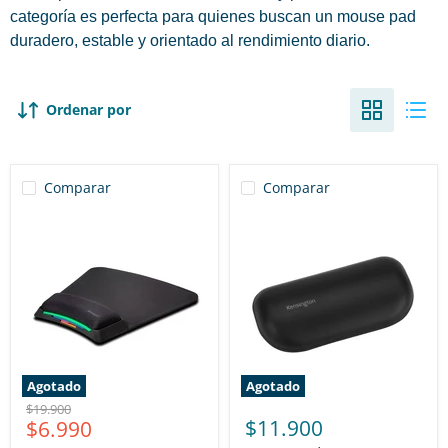
categoría es perfecta para quienes buscan un mouse pad
duradero, estable y orientado al rendimiento diario.
Ordenar por
Comparar
Comparar
Agotado
Agotado
Precio
$19.900
Precio
$11.900
$6.990
original