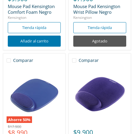
Mouse Pad Kensington
Mouse Pad Kensington
Comfort Foam Negro
Wrist Pillow Negro
Kensington
Kensington
Tienda rápida
Tienda rápida
Añadir al carrito
Agotado
Comparar
Comparar
Ahorre
50
%
Precio
$17.900
Precio
$9.900
$8.990
original