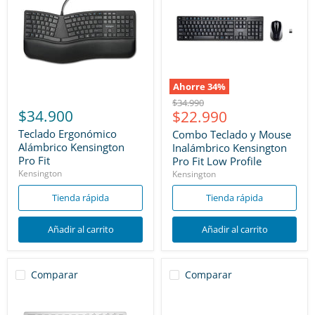
Ahorre
34
%
Precio
$34.990
$34.900
Precio
$22.990
original
actual
Teclado Ergonómico
Combo Teclado y Mouse
Alámbrico Kensington
Inalámbrico Kensington
Pro Fit
Pro Fit Low Profile
Kensington
Kensington
Tienda rápida
Tienda rápida
Añadir al carrito
Añadir al carrito
Comparar
Comparar