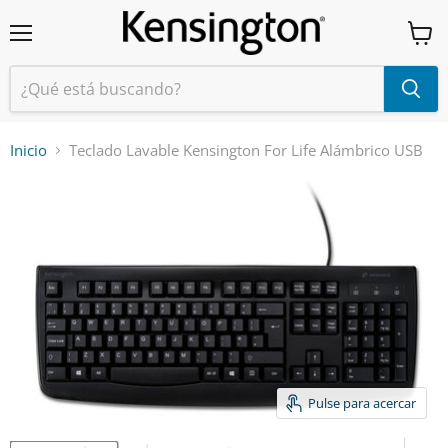
Menú
Ver
carrit
Inicio
Teclado Lavable Kensington For Life Alámbrico USB
Pulse para acercar