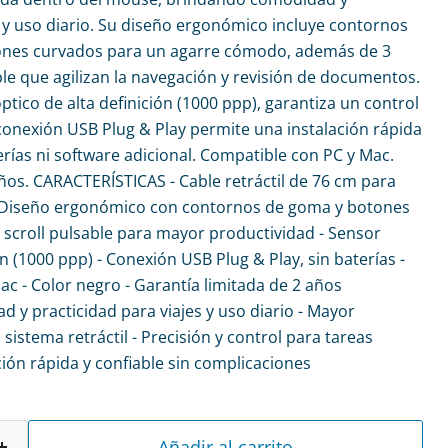
s y uso diario. Su diseño ergonómico incluye contornos
ones curvados para un agarre cómodo, además de 3
ble que agilizan la navegación y revisión de documentos.
tico de alta definición (1000 ppp), garantiza un control
 conexión USB Plug & Play permite una instalación rápida
erías ni software adicional. Compatible con PC y Mac.
años. CARACTERÍSTICAS - Cable retráctil de 76 cm para
- Diseño ergonómico con contornos de goma y botones
 scroll pulsable para mayor productividad - Sensor
ón (1000 ppp) - Conexión USB Plug & Play, sin baterías -
c - Color negro - Garantía limitada de 2 años
 y practicidad para viajes y uso diario - Mayor
 sistema retráctil - Precisión y control para tareas
ción rápida y confiable sin complicaciones
Añadir al carrito