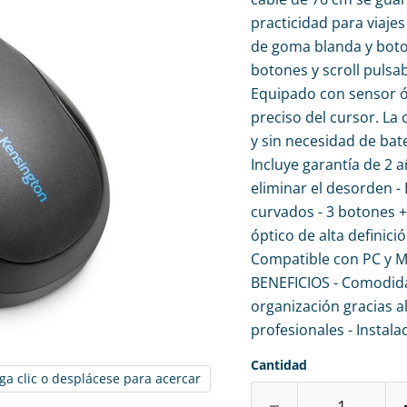
practicidad para viaje
de goma blanda y bot
botones y scroll pulsa
Equipado con sensor óp
preciso del cursor. La
y sin necesidad de bat
Incluye garantía de 2 
eliminar el desorden 
curvados - 3 botones +
óptico de alta definici
Compatible con PC y Ma
BENEFICIOS - Comodidad
organización gracias al
profesionales - Instala
Cantidad
ga clic o desplácese para acercar