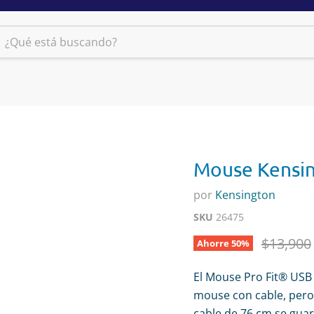
Mouse Kensin
por
Kensington
SKU
26475
Precio o
$13,900
Ahorre
50
%
El Mouse Pro Fit® USB 
mouse con cable, pero s
cable de 76 cm se gua