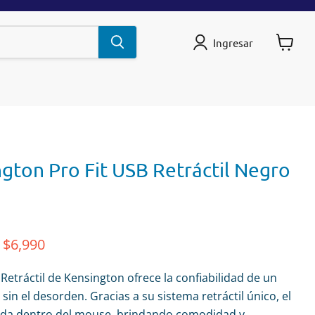
Ingresar
Ver
carrito
gton Pro Fit USB Retráctil Negro
riginal
Precio actual
$6,990
Retráctil de Kensington ofrece la confiabilidad de un
in el desorden. Gracias a su sistema retráctil único, el
rda dentro del mouse, brindando comodidad y