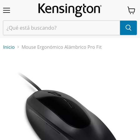
Menú
Ver
carrit
Inicio
Mouse Ergonómico Alámbrico Pro Fit