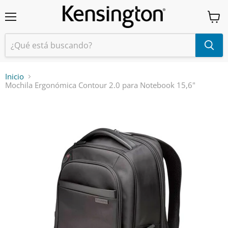
Menú
Ver
carrit
Inicio
Mochila Ergonómica Contour 2.0 para Notebook 15,6"