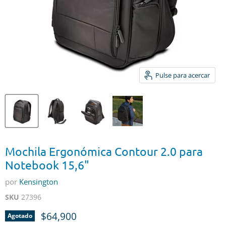
Pulse para acercar
Mochila Ergonómica Contour 2.0 para
Notebook 15,6"
por
Kensington
SKU
27396
Precio actual
$64,900
Agotado