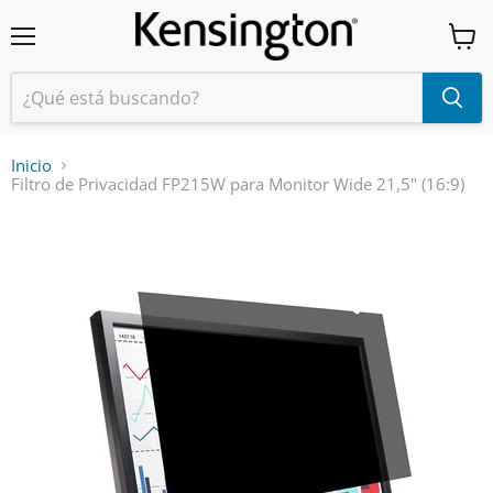
Menú
Ver
carrit
Inicio
Filtro de Privacidad FP215W para Monitor Wide 21,5" (16:9)