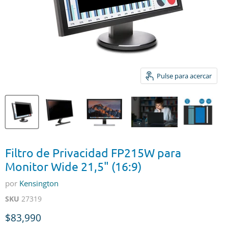
Pulse para acercar
Filtro de Privacidad FP215W para
Monitor Wide 21,5" (16:9)
por
Kensington
SKU
27319
Precio actual
$83,990