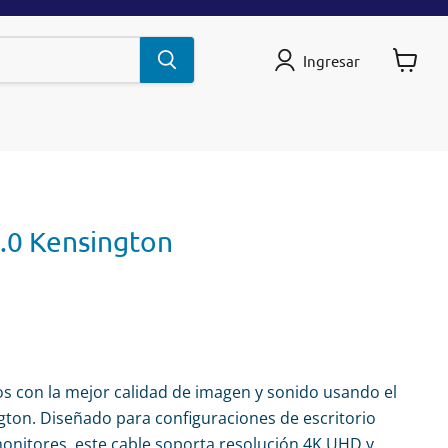
Ingresar
Ver
carrito
.0 Kensington
os con la mejor calidad de imagen y sonido usando el
ton. Diseñado para configuraciones de escritorio
onitores, este cable soporta resolución 4K UHD y