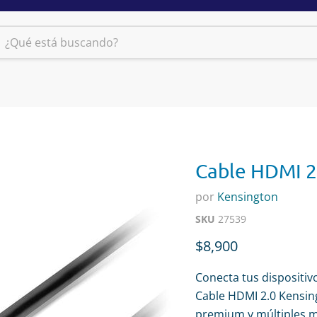
Cable HDMI 2
por
Kensington
SKU
27539
Precio actual
$8,900
Conecta tus dispositiv
Cable HDMI 2.0 Kensing
premium y múltiples m