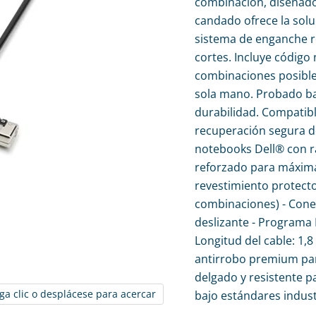
combinación, diseñado
candado ofrece la solu
sistema de enganche re
cortes. Incluye código 
combinaciones posibles
sola mano. Probado baj
durabilidad. Compatib
recuperación segura d
notebooks Dell® con r
reforzado para máxima
revestimiento protecto
combinaciones) - Cone
deslizante - Programa 
Longitud del cable: 1,8
antirrobo premium para
delgado y resistente p
ga clic o desplácese para acercar
bajo estándares indust