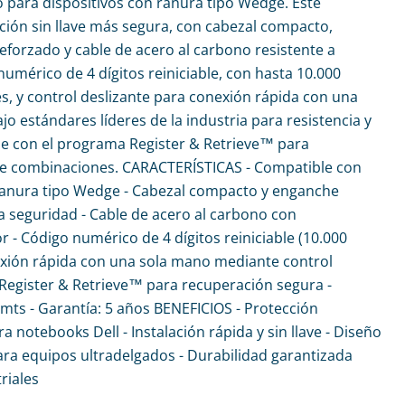
 para dispositivos con ranura tipo Wedge. Este
ción sin llave más segura, con cabezal compacto,
forzado y cable de acero al carbono resistente a
numérico de 4 dígitos reiniciable, con hasta 10.000
, y control deslizante para conexión rápida con una
o estándares líderes de la industria para resistencia y
le con el programa Register & Retrieve™ para
e combinaciones. CARACTERÍSTICAS - Compatible con
anura tipo Wedge - Cabezal compacto y enganche
 seguridad - Cable de acero al carbono con
r - Código numérico de 4 dígitos reiniciable (10.000
xión rápida con una sola mano mediante control
Register & Retrieve™ para recuperación segura -
 mts - Garantía: 5 años BENEFICIOS - Protección
 notebooks Dell - Instalación rápida y sin llave - Diseño
ara equipos ultradelgados - Durabilidad garantizada
riales