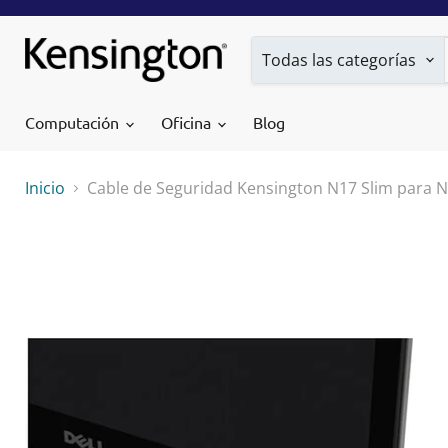
Todas las categorías
Computación
Oficina
Blog
Inicio
Cable de Seguridad Kensington N17 Slim para N