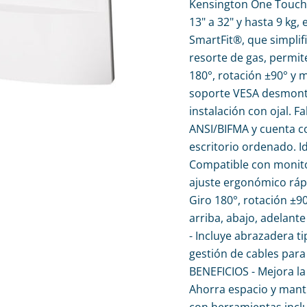
Kensington One Touch 
13" a 32" y hasta 9 kg
SmartFit®, que simplifi
resorte de gas, permit
180°, rotación ±90° y 
soporte VESA desmonta
instalación con ojal. 
ANSI/BIFMA y cuenta c
escritorio ordenado. I
Compatible con monitor
ajuste ergonómico rápi
Giro 180°, rotación ±9
arriba, abajo, adelant
- Incluye abrazadera ti
gestión de cables par
BENEFICIOS - Mejora la
Ahorra espacio y mantie