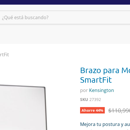
tFit
Brazo para M
SmartFit
por
Kensington
SKU
27392
Precio o
$110,99
Ahorre
44
%
Mejora tu postura y a