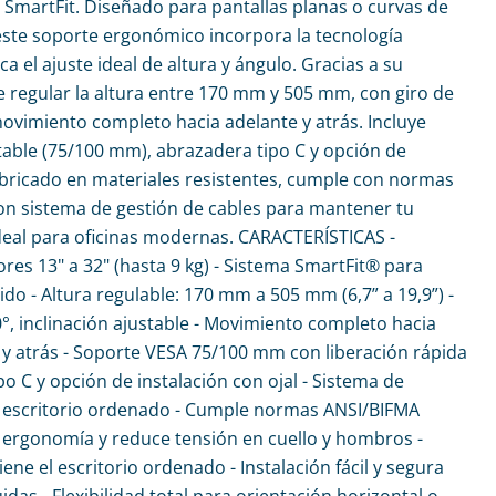
SmartFit. Diseñado para pantallas planas o curvas de
, este soporte ergonómico incorpora la tecnología
ca el ajuste ideal de altura y ángulo. Gracias a su
e regular la altura entre 170 mm y 505 mm, con giro de
movimiento completo hacia adelante y atrás. Incluye
ble (75/100 mm), abrazadera tipo C y opción de
Fabricado en materiales resistentes, cumple con normas
on sistema de gestión de cables para mantener tu
deal para oficinas modernas. CARACTERÍSTICAS -
es 13" a 32" (hasta 9 kg) - Sistema SmartFit® para
do - Altura regulable: 170 mm a 505 mm (6,7” a 19,9”) -
0°, inclinación ajustable - Movimiento completo hacia
e y atrás - Soporte VESA 75/100 mm con liberación rápida
po C y opción de instalación con ojal - Sistema de
a escritorio ordenado - Cumple normas ANSI/BIFMA
 ergonomía y reduce tensión en cuello y hombros -
ne el escritorio ordenado - Instalación fácil y segura