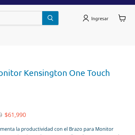
Ingresar
Ver
carrito
onitor Kensington One Touch
riginal
Precio actual
0
$61,990
umenta la productividad con el Brazo para Monitor