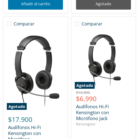
Añadir al carrito
Agotado
Comparar
Comparar
Agotado
Precio
$16.900
Precio
$6.990
original
actual
Audífonos Hi-Fi
Agotado
Kensington con
$17.900
Micrófono Jack
Kensington
Audífonos Hi-Fi
Kensington con