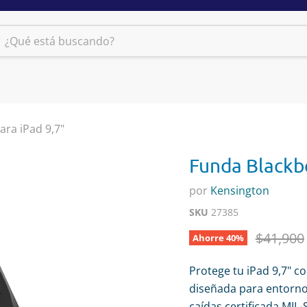
ara iPad 9,7"
Funda Blackbe
por
Kensington
SKU
27385
Precio o
$41,900
Ahorre
40
%
Protege tu iPad 9,7" 
diseñada para entorno
caídas certificada MIL