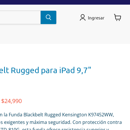
Ingresar
Ver
carrito
lt Rugged para iPad 9,7"
riginal
Precio actual
$24,990
con la Funda Blackbelt Rugged Kensington K97452WW,
s exigentes y máxima seguridad. Con protección contra
-STD-810G, esta funda ofrece resistencia superior y