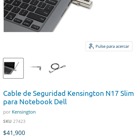
Pulse para acercar
Cable de Seguridad Kensington N17 Slim
para Notebook Dell
por
Kensington
SKU
27423
Precio actual
$41,900