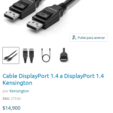
Pulse para acercar
Cable DisplayPort 1.4 a DisplayPort 1.4
Kensington
por
Kensington
SKU
27536
Precio actual
$14,900