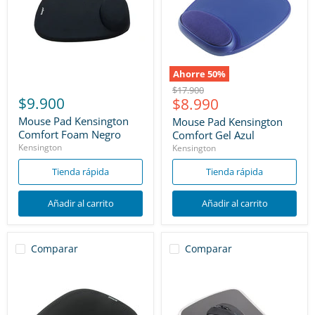
Ahorre
50
%
Precio
$17.900
$9.900
Precio
$8.990
original
actual
Mouse Pad Kensington
Mouse Pad Kensington
Comfort Foam Negro
Comfort Gel Azul
Kensington
Kensington
Tienda rápida
Tienda rápida
Añadir al carrito
Añadir al carrito
Comparar
Comparar