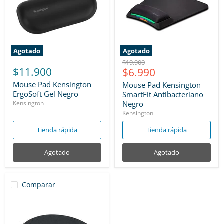
Agotado
Agotado
Precio
$19.900
$11.900
Precio
$6.990
original
actual
Mouse Pad Kensington
Mouse Pad Kensington
ErgoSoft Gel Negro
SmartFit Antibacteriano
Kensington
Negro
Kensington
Tienda rápida
Tienda rápida
Agotado
Agotado
Comparar