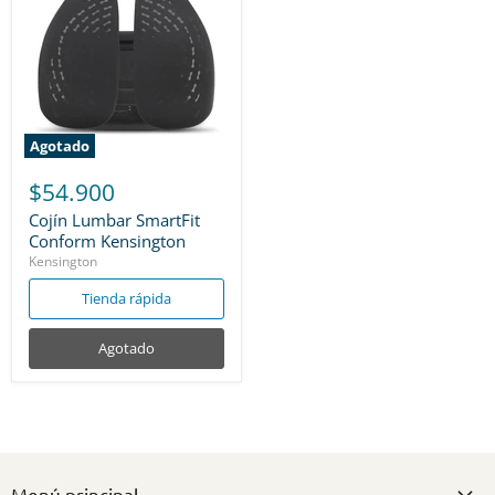
Agotado
$54.900
Cojín Lumbar SmartFit
Conform Kensington
Kensington
Tienda rápida
Agotado
Menú principal