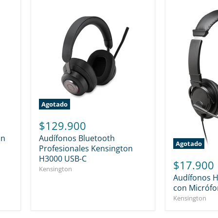
Agotado
$129.900
on
Audífonos Bluetooth
Agotado
Profesionales Kensington
H3000 USB-C
$17.900
Kensington
Audífonos H
con Micróf
Kensington