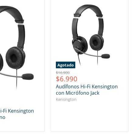
Agotado
Precio
$16.900
Precio
$6.990
original
actual
Audífonos Hi-Fi Kensington
con Micrófono Jack
Kensington
i-Fi Kensington
ono