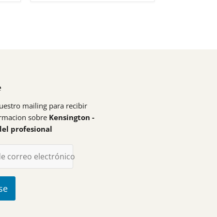
e
uestro mailing para recibir
ormacion sobre
Kensington -
del profesional
de correo electrónico
se